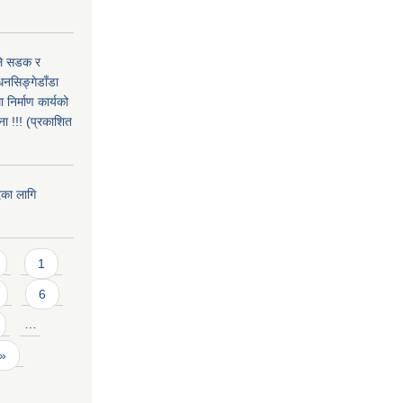
उले सडक र
धनसिङ्गेडाँडा
निर्माण कार्यको
ा !!! (प्रकाशित
दका लागि
1
6
…
 »