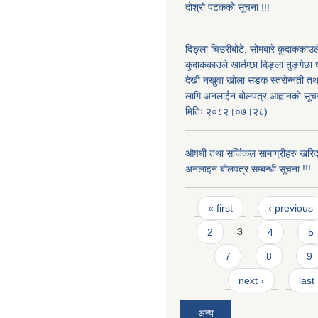
दोश्रो पटकको सूचना !!!
दिङ्ला चिउरीबोटे, सोमबारे कुदाकका
कुदाककाउले खार्तम्छा दिङ्ला तुङ्गेछा 
देखी नखुवा खोला सडक स्तरोन्नती तथा 
लागि अनलाईन बोलपत्र आह्वानको सूचन
मितिः २०८२।०७।२८)
औषधी तथा सर्जिकल सामाग्रीहरु खरि
अनलाइन बोलपत्र सम्बन्धी सूचना !!!
Pages
« first
‹ previous
2
3
4
5
7
8
9
next ›
last
अन्य