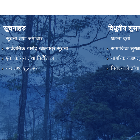
सूचनाहरु
विधुतीय शुस
सूचना तथा समाचार
घटना दर्ता
सार्वजनिक खरीद /बोलपत्र सूचना
सामाजिक सुरक्ष
एन, कानुन तथा निर्देशिका
नागरिक वडापत्
कर तथा शुल्कहरु
निवेदनको ढाँचा