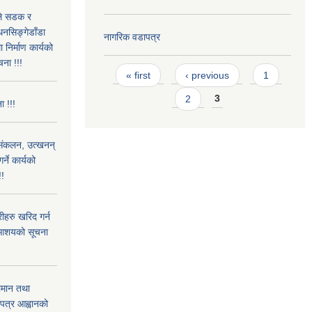
उले सडक र
धनसिङ्गेडाँडा
नागरिक वडापत्र
निर्माण कार्यको
चना !!!
Pages
« first
‹ previous
1
2
3
ा !!!
) संकलन, उत्खनन्
ने कार्यको
!!
हरु खरिद गर्न
रे आशयको सूचना
ामान तथा
लपत्र आह्वानको