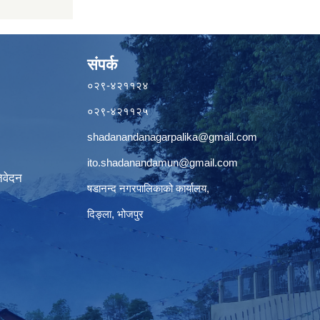
संपर्क
०२९-४२११२४
०२९-४२११२५
shadanandanagarpalika@gmail.com
ito.shadanandamun@gmail.com
िवेदन
षडानन्द नगरपालिकाको कार्यालय,
दिङ्ला, भोजपुर