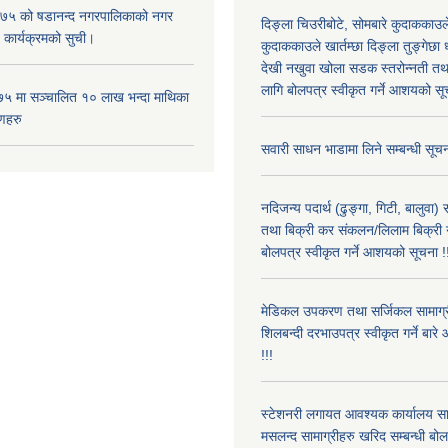
५ को षडानन्द नगरपालिकाको नगर
दिङ्ला चिउरीबोटे, सोमबारे कुदाकका
 कार्यक्रमको सुची।
कुदाककाउले खार्तम्छा दिङ्ला तुङ्गेछा 
देखी नखुवा खोला सडक स्तरोन्नती तथा 
लागि बोलपत्र स्वीकृत गर्ने आशयको सू
५ मा सञ्चालित १० लाख भन्दा माथिका
णहरु
सवारी साधन भाडामा लिने सम्बन्धी सूचन
नदिजन्य पदार्थ (ढुङ्गा, गिटी, बालुवा
तथा बिक्री कर संकलन/लिलाम बिक्री गर्
बोलपत्र स्वीकृत गर्ने आशयको सूचना !
मेडिकल उपकरण तथा सर्जिकल सामाग्री
शिलबन्दी दरभाउपत्र स्वीकृत गर्ने बा
!!!
स्टेशनरी लगायत आवश्यक कार्यालय स
मसलन्द सामाग्रीहरु खरिद सम्बन्धी बो