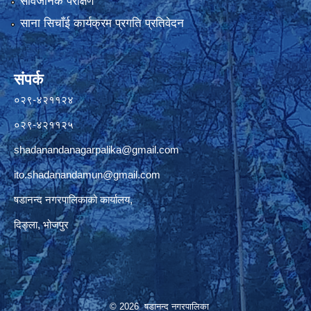
सार्वजनिक परीक्षण
साना सिचाँई कार्यक्रम प्रगति प्रतिवेदन
संपर्क
०२९-४२११२४
०२९-४२११२५
shadanandanagarpalika@gmail.com
ito.shadanandamun@gmail.com
षडानन्द नगरपालिकाको कार्यालय,
दिङ्ला, भोजपुर
© 2026 षडानन्द नगरपालिका