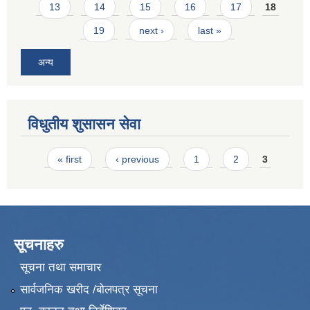
13
14
15
16
17
18
19
next ›
last »
अन्य
विधुतीय शुसासन सेवा
Pages
« first
‹ previous
1
2
3
सूचनाहरु
सूचना तथा समाचार
सार्वजनिक खरीद /बोलपत्र सूचना