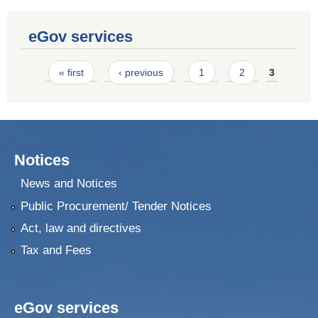
eGov services
Pages
« first
‹ previous
1
2
3
Notices
News and Notices
Public Procurement/ Tender Notices
Act, law and directives
Tax and Fees
eGov services