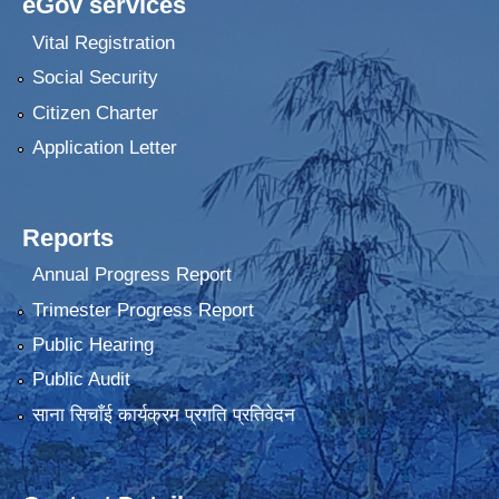
eGov services
Vital Registration
Social Security
Citizen Charter
Application Letter
Reports
Annual Progress Report
Trimester Progress Report
Public Hearing
Public Audit
साना सिचाँई कार्यक्रम प्रगति प्रतिवेदन