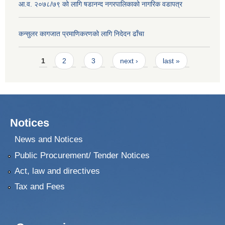
आ.व. २०७८/७९ को लागि षडानन्द नगरपालिकाको नागरिक वडापत्र
कन्सुलर कागजात प्रमाणिकरणको लागि निदेदन ढाँचा
Pages
1
2
3
next ›
last »
Notices
News and Notices
Public Procurement/ Tender Notices
Act, law and directives
Tax and Fees