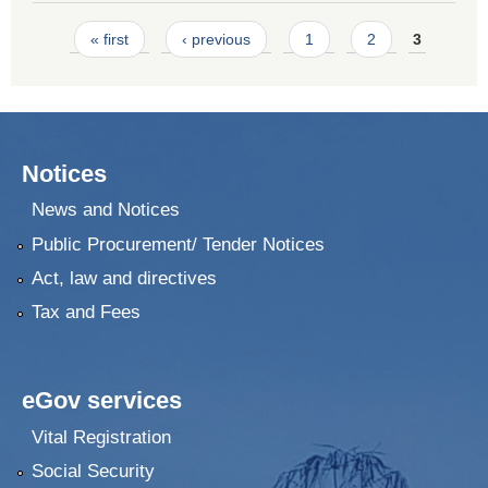
Pages
« first
‹ previous
1
2
3
Notices
News and Notices
Public Procurement/ Tender Notices
Act, law and directives
Tax and Fees
eGov services
Vital Registration
Social Security