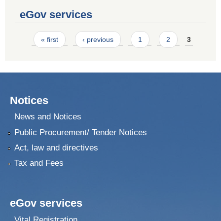
eGov services
Pages
« first
‹ previous
1
2
3
Notices
News and Notices
Public Procurement/ Tender Notices
Act, law and directives
Tax and Fees
eGov services
Vital Registration