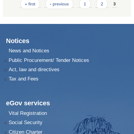
Pages
« first
‹ previous
1
2
3
Notices
News and Notices
Public Procurement/ Tender Notices
Act, law and directives
Tax and Fees
eGov services
Vital Registration
Social Security
Citizen Charter