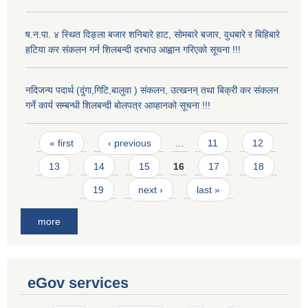
ष.न.पा. ४ स्थित दिङ्ला बजार शनिबारे हाट, सोमबारे बजार, वुधबारे र बिहिबारे
हटिया कर संकलन गर्न शिलबन्दी दरभाउ आह्वान गरिएको सूचना !!!
नदिजन्य पदार्थ (दुंगा,गिटि,बालुवा ) संकलन, उत्खनन् तथा बिक्री कर संकलन
गर्ने कार्य सम्बन्धी शिलबन्दी बोलपत्र आव्हानको सूचना !!!
Pages
« first
‹ previous
…
11
12
13
14
15
16
17
18
19
next ›
last »
more
eGov services