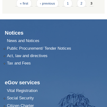
Pages
« first
‹ previous
1
2
3
Notices
News and Notices
Public Procurement/ Tender Notices
Act, law and directives
Tax and Fees
eGov services
Vital Registration
Social Security
Citizen Charter