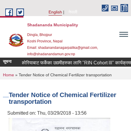
Skip to main content
English
नेपाली
Shadananda Municipality
Dingla, Bhojpur
Koshi Province, Nepal
Email: shadanandanagarpalika@gmail.com,
info@shadanandamun.gov.np
सूचना
दक्षिण कोरियाबाट फर्केका उद्यमीहरुका लागि "RIN Cohort lll" कार्यक्रममा आवे
You are here
Home
» Tender Notice of Chemical Fertilizer transportation
Tender Notice of Chemical Fertilizer
transportation
Submitted on:
Thu, 03/29/2018 - 13:56