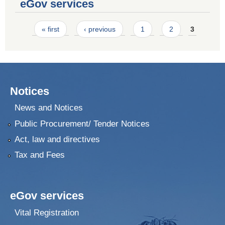
eGov services
Pages
« first
‹ previous
1
2
3
Notices
News and Notices
Public Procurement/ Tender Notices
Act, law and directives
Tax and Fees
eGov services
Vital Registration