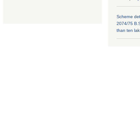
Scheme deta
2074/75 B.S
than ten la