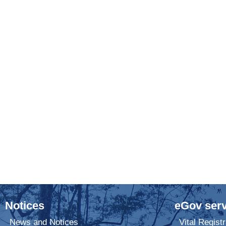
Notices
eGov serv
News and Notices
Vital Registr