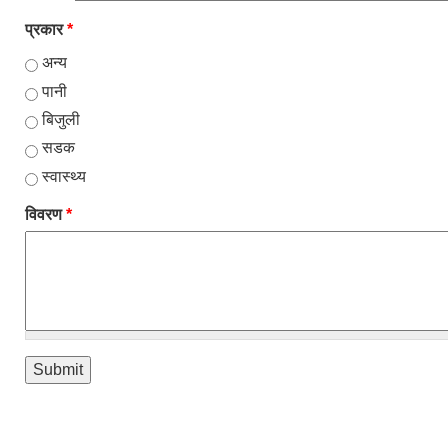
प्रकार
*
अन्य
पानी
बिजुली
सडक
स्वास्थ्य
विवरण
*