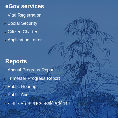
eGov services
Vital Registration
Social Security
Citizen Charter
Application Letter
Reports
Annual Progress Report
Trimester Progress Report
Public Hearing
Public Audit
साना सिचाँई कार्यक्रम प्रगति प्रतिवेदन