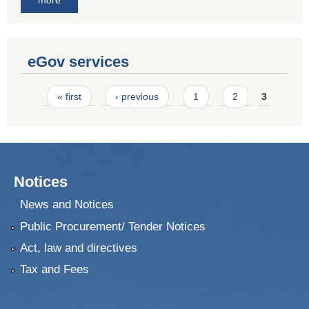
more
eGov services
Pages
« first
‹ previous
1
2
3
Notices
News and Notices
Public Procurement/ Tender Notices
Act, law and directives
Tax and Fees