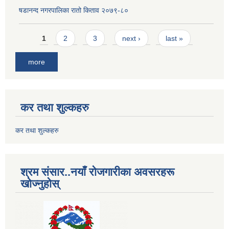
षडानन्द नगरपालिका रातो किताव २०७९-८०
Pages
1
2
3
next ›
last »
more
कर तथा शुल्कहरु
कर तथा शुल्कहरु
श्रम संसार..नयाँ रोजगारीका अवसरहरू
खोज्नुहोस्