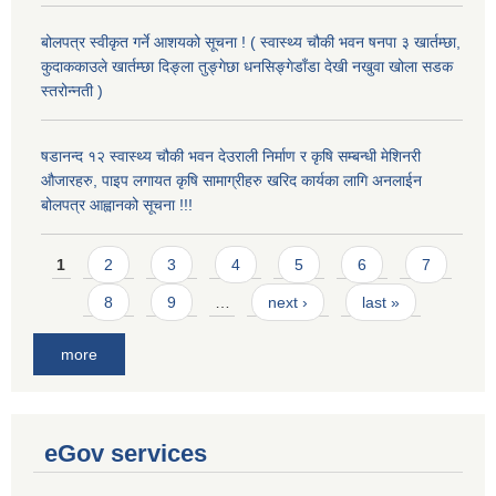
बोलपत्र स्वीकृत गर्ने आशयको सूचना ! ( स्वास्थ्य चौकी भवन षनपा ३ खार्तम्छा,
कुदाककाउले खार्तम्छा दिङ्ला तुङ्गेछा धनसिङ्गेडाँडा देखी नखुवा खोला सडक
स्तरोन्नती )
षडानन्द १२ स्वास्थ्य चौकी भवन देउराली निर्माण र कृषि सम्बन्धी मेशिनरी
औजारहरु, पाइप लगायत कृषि सामाग्रीहरु खरिद कार्यका लागि अनलाईन
बोलपत्र आह्वानको सूचना !!!
Pages
1
2
3
4
5
6
7
8
9
…
next ›
last »
more
eGov services