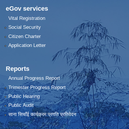
eGov services
Vital Registration
Social Security
Citizen Charter
Application Letter
Reports
Annual Progress Report
Trimester Progress Report
Public Hearing
Public Audit
साना सिचाँई कार्यक्रम प्रगति प्रतिवेदन