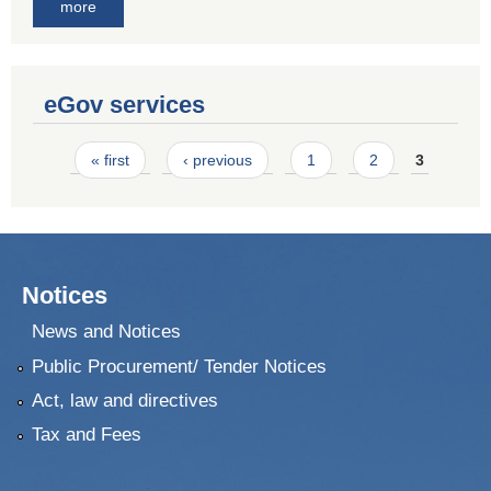
more
eGov services
Pages
« first
‹ previous
1
2
3
Notices
News and Notices
Public Procurement/ Tender Notices
Act, law and directives
Tax and Fees