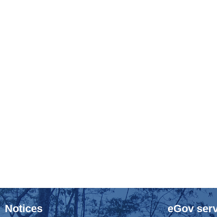
Notices
eGov serv