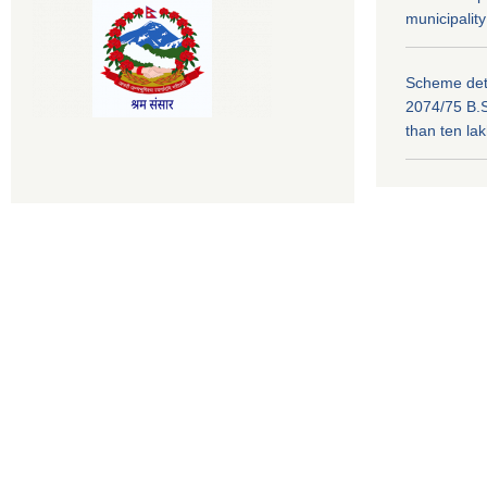
municipality
Scheme deta
2074/75 B.S
than ten la