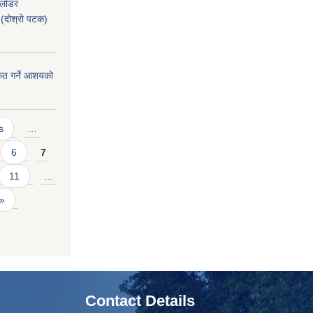
 लोडर
(दोश्रो पटक)
ीकृत गर्ने आशयको
s
…
6
7
11
…
 »
Contact Details