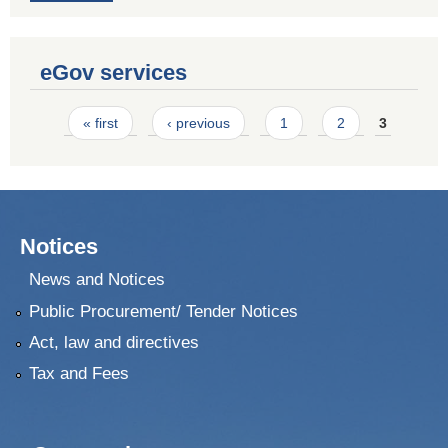
eGov services
Pages
« first
‹ previous
1
2
3
Notices
News and Notices
Public Procurement/ Tender Notices
Act, law and directives
Tax and Fees