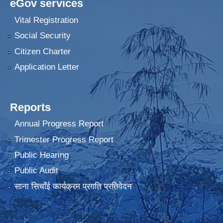
eGov services
Vital Registration
Social Security
Citizen Charter
Application Letter
Reports
Annual Progress Report
Trimester Progress Report
Public Hearing
Public Audit
साना सिचाँई कार्यक्रम प्रगति प्रतिवेदन