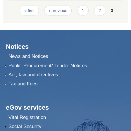
Pages
« first
‹ previous
1
2
3
Notices
News and Notices
Public Procurement/ Tender Notices
Act, law and directives
Tax and Fees
eGov services
Vital Registration
Social Security