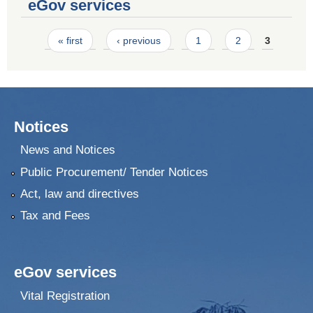
eGov services
Pages
« first
‹ previous
1
2
3
Notices
News and Notices
Public Procurement/ Tender Notices
Act, law and directives
Tax and Fees
eGov services
Vital Registration