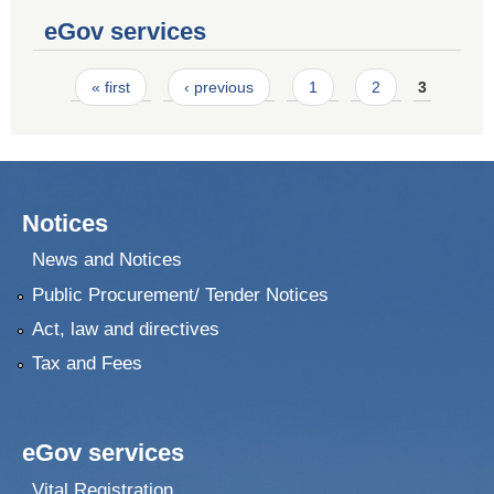
eGov services
Pages
« first
‹ previous
1
2
3
Notices
News and Notices
Public Procurement/ Tender Notices
Act, law and directives
Tax and Fees
eGov services
Vital Registration