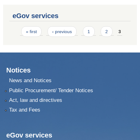
eGov services
Pages
« first
‹ previous
1
2
3
Notices
News and Notices
Public Procurement/ Tender Notices
Act, law and directives
Tax and Fees
eGov services