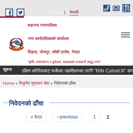
Skip to main content
English
नेपाली
षडानन्द नगरपालिका
नगर कार्यपालिकाको कार्यालय
दिंङ्ला, भोजपुर, कोशी प्रदेश, नेपाल
"कृषि, पर्यापर्यटन र पूर्वाधार, रुद्राक्षको राजधानी समृद्ध नगर"
सूचना
दक्षिण कोरियाबाट फर्केका उद्यमीहरुका लागि "RIN Cohort lll" कार्यक्र
You are here
Home
»
विधुतीय शुसासन सेवा
» निवेदनको ढाँचा
निवेदनको ढाँचा
Pages
« first
‹ previous
1
2