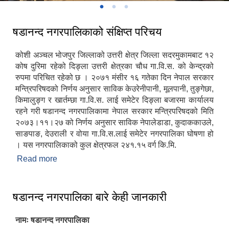
षडानन्द नगरपालिकाको संक्षिप्त परिचय
कोशी अञ्चल भोजपुर जिल्लाको उत्तरी क्षेत्र जिल्ला सदरमुकामबाट १२
कोष दुरिमा रहेको दिङ्ला उत्तरी क्षेत्रका चौध गा.वि.स. को केन्द्रको
रुपमा परिचित रहेको छ । २०७१ मंसीर १६ गतेका दिन नेपाल सरकार
मन्त्रिपरिषदको निर्णय अनुसार साविक केउरेनीपानी, मूलपानी, तुङ्गेछा,
किमालुङ्ग र खार्तम्छा गा.वि.स. लाई समेटेर दिङ्ला बजारमा कार्यालय
रहने गरी षडानन्द नगरपालिकामा नेपाल सरकार मन्त्रिपरिषदको मिति
२०७३।११।२७ को निर्णय अनुसार साविक नेपालेडाडा, कुदाककाउले,
साङपाङ, देउराली र वोया गा.वि.स.लाई समेटेर नगरपालिका घोषणा हो
। यस नगरपालिकाको कुल क्षेत्रफल २४१.१५ वर्ग कि.मि.
Read more
about षडानन्द नगरपालिकाको संक्षिप्त परिचय
षडानन्द नगरपालिका बारे केही जानकारी
नामः षडानन्द नगरपालिका