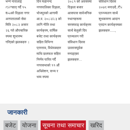
भन्ने नारालाई
दिन षडानन्द
२०८१ को अवसरमा
संविधान दिवस
आत्मसात् गर्दै १५
नगरपालिका दिङ्ला,
दिङ्ला बजार
२०७९ मनाउदै..दीप
शैयाको दिङ्ला नगर
भोजपुरको आगामी
आसपास सार्वजनिक
प्रज्ज्वलन साथै
अस्पतालको सेवा
आ.व. २०८२/८३ को
स्थानहरूमा
शुभकामना आदान
मिति २०८२ असार
लागि नीति तथा
सरसफाइ कार्यक्रम
प्रदान कार्यक्रमका
२६ गते औपचारिक
कार्यक्रम, वार्षिक
साथै बेलुकी दिप
झलकहरु......,
रुपमा शुभारम्भ
बजेट तथा कार्यक्रम
प्रज्वलन गरी
गरिएको झलकहरु ।
सहित विभिन्न
संविधान दिवस
प्रस्ताव, विधेयकहरु
उल्लासपूर्वक
माथि छलफल सहित
मनाइएका
निर्णय पारित गर्दै
झलकहरु…
नगरसभाको ११ औं
अधिवेशन, सभ्य र
भव्य रुपमा
जानकारी
बजेट
योजना
सूचना तथा समाचार
खरिद
(active tab)