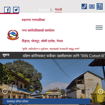
Skip to main content
English
नेपाली
षडानन्द नगरपालिका
नगर कार्यपालिकाको कार्यालय
दिंङ्ला, भोजपुर, कोशी प्रदेश, नेपाल
"कृषि, पर्यापर्यटन र पूर्वाधार, रुद्राक्षको राजधानी समृद्ध नगर"
सूचना
दक्षिण कोरियाबाट फर्केका उद्यमीहरुका लागि "RIN Cohort lll" कार्यक्र
रामचन्द्र मन्दिर परिसर
षडानन्द नगर कार्यपालिकाको कार्यालय
ऐतिहासिक दिंला बजारमा नाचिने लाखे नाच