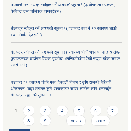
शिलबन्दी दरभाउपत्र स्वीकृत गर्ने आशयको सूचना ! (प्रयोगशाला उपकरण,
केमिकल तथा सर्जिकल सामाग्रीहरु)
बोलपत्र स्वीकृत गर्ने आशयको सूचना ! ( षडानन्द वडा नं १२ स्वास्थ्य चौकी
भवन निर्माण देउराली )
बोलपत्र स्वीकृत गर्ने आशयको सूचना ! ( स्वास्थ्य चौकी भवन षनपा ३ खार्तम्छा,
कुदाककाउले खार्तम्छा दिङ्ला तुङ्गेछा धनसिङ्गेडाँडा देखी नखुवा खोला सडक
स्तरोन्नती )
षडानन्द १२ स्वास्थ्य चौकी भवन देउराली निर्माण र कृषि सम्बन्धी मेशिनरी
औजारहरु, पाइप लगायत कृषि सामाग्रीहरु खरिद कार्यका लागि अनलाईन
बोलपत्र आह्वानको सूचना !!!
Pages
1
2
3
4
5
6
7
8
9
…
next ›
last »