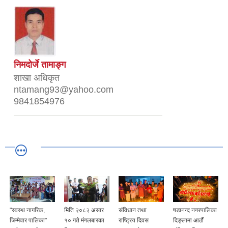
निमदोर्जे तामाङ्ग
शाखा अधिकृत
ntamang93@yahoo.com
9841854976
"स्वस्थ नागरिक,
मिति २०८२ असार
संविधान तथा
षडानन्द नगरपालिका
जिम्मेवार पालिका"
१० गते मंगलबारका
राष्ट्रिय दिवस
दिङ्लामा आठौैं