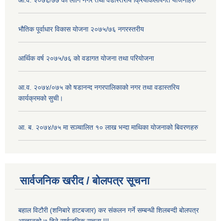
आ.व. २०७६/७७ को लागि नगर तथा वडास्तरीय क्रियाकलापगत योजनाहरु
भौतिक पूर्वाधार विकास योजना २०७५/७६ नगरस्तरीय
आर्थिक वर्ष २०७५/७६ को वडागत योजना तथा परियोजना
आ.व. २०७४/०७५ को षडानन्द नगरपालिकाको नगर तथा वडास्तरिय
कार्यक्रमको सुची।
आ. ब. २०७४/७५ मा सञ्चालित १० लाख भन्दा माथिका योजनाको बिवरणहरु
सार्वजनिक खरीद / बोलपत्र सूचना
बहाल विटौरी (शनिबारे हाटबजार) कर संकलन गर्ने सम्बन्धी शिलबन्दी बोलपत्र
आव्हानको ७ दिने सार्वजनिक सूचना !!!