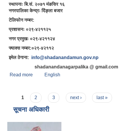
स्थापनाः बि.सं. २०७१ मंङसिर १६
नगरपालिका केन्द्रः दिंङ्ला बजार
टेलिफोन नम्बर:
प्रशासनः ०२९-४२११२५
नगर प्रमुखः ०२९-४२११२४
फ्याक्स नम्बर:०२९-४२११२
इमेल ठेगाना:
info@shadanandamun.gov.np
shadanandanagarpalika @ gmail.com
Read more
about षडानन्द नगरपालिका बारे केही जानकारी
English
Pages
1
2
3
next ›
last »
सूचना अधिकारी