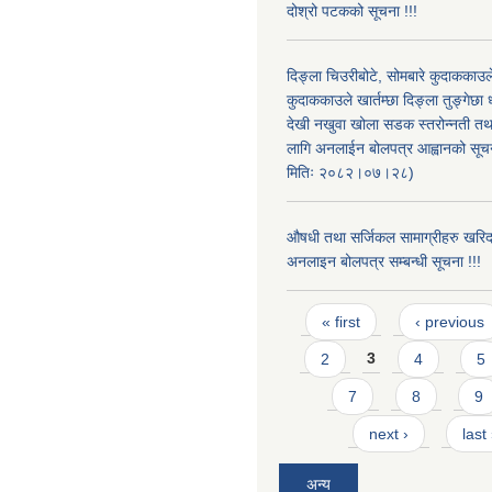
दोश्रो पटकको सूचना !!!
दिङ्ला चिउरीबोटे, सोमबारे कुदाकका
कुदाककाउले खार्तम्छा दिङ्ला तुङ्गेछा 
देखी नखुवा खोला सडक स्तरोन्नती तथा 
लागि अनलाईन बोलपत्र आह्वानको सूचन
मितिः २०८२।०७।२८)
औषधी तथा सर्जिकल सामाग्रीहरु खरि
अनलाइन बोलपत्र सम्बन्धी सूचना !!!
Pages
« first
‹ previous
2
3
4
5
7
8
9
next ›
last
अन्य