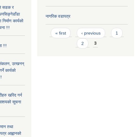
उले सडक र
धनसिङ्गेडाँडा
नागरिक वडापत्र
निर्माण कार्यको
चना !!!
Pages
« first
‹ previous
1
2
3
ा !!!
) संकलन, उत्खनन्
ने कार्यको
!!
हरु खरिद गर्न
रे आशयको सूचना
ामान तथा
लपत्र आह्वानको