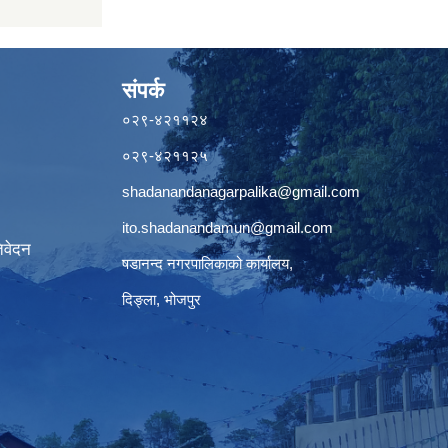
संपर्क
०२९-४२११२४
०२९-४२११२५
shadanandanagarpalika@gmail.com
ito.shadanandamun@gmail.com
िवेदन
षडानन्द नगरपालिकाको कार्यालय,
दिङ्ला, भोजपुर