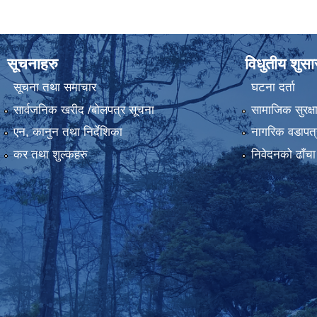
सूचनाहरु
विधुतीय शुस
सूचना तथा समाचार
घटना दर्ता
सार्वजनिक खरीद /बोलपत्र सूचना
सामाजिक सुरक्ष
एन, कानुन तथा निर्देशिका
नागरिक वडापत्
कर तथा शुल्कहरु
निवेदनको ढाँचा