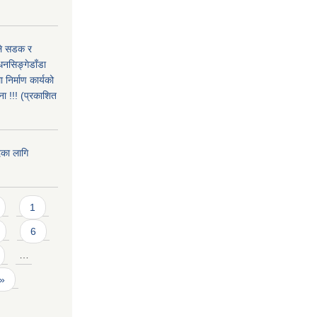
उले सडक र
धनसिङ्गेडाँडा
निर्माण कार्यको
ा !!! (प्रकाशित
दका लागि
1
6
…
 »