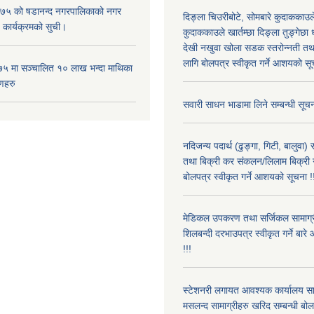
५ को षडानन्द नगरपालिकाको नगर
दिङ्ला चिउरीबोटे, सोमबारे कुदाकका
 कार्यक्रमको सुची।
कुदाककाउले खार्तम्छा दिङ्ला तुङ्गेछा 
देखी नखुवा खोला सडक स्तरोन्नती तथा 
लागि बोलपत्र स्वीकृत गर्ने आशयको सू
५ मा सञ्चालित १० लाख भन्दा माथिका
णहरु
सवारी साधन भाडामा लिने सम्बन्धी सूचन
नदिजन्य पदार्थ (ढुङ्गा, गिटी, बालुवा
तथा बिक्री कर संकलन/लिलाम बिक्री गर्
बोलपत्र स्वीकृत गर्ने आशयको सूचना !
मेडिकल उपकरण तथा सर्जिकल सामाग्री
शिलबन्दी दरभाउपत्र स्वीकृत गर्ने बा
!!!
स्टेशनरी लगायत आवश्यक कार्यालय स
मसलन्द सामाग्रीहरु खरिद सम्बन्धी बो