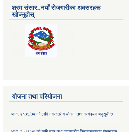
श्रम संसार..नयाँ रोजगारीका अवसरहरू
खोज्नुहोस्
योजना तथा परियोजना
आ.व. २०७६/७७ को लागि नगरस्तरीय योजना तथा कार्यक्रम अनुसूची ७
आ.व. २०७६/७७ को लागि नगर तथा वडास्तरीय क्रियाकलापगत योजनाहरु