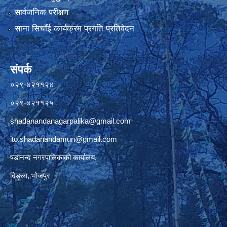
सार्वजनिक परीक्षण
साना सिचाँई कार्यक्रम प्रगति प्रतिवेदन
संपर्क
०२९-४२११२४
०२९-४२११२५
shadanandanagarpalika@gmail.com
ito.shadanandamun@gmail.com
षडानन्द नगरपालिकाको कार्यालय,
दिङ्ला, भोजपुर