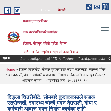
Skip to main content
English
नेपाली
षडानन्द नगरपालिका
नगर कार्यपालिकाको कार्यालय
दिंङ्ला, भोजपुर, कोशी प्रदेश, नेपाल
"कृषि, पर्यापर्यटन र पूर्वाधार, रुद्राक्षको राजधानी समृद्ध नगर"
सूचना
रियाबाट फर्केका उद्यमीहरुका लागि "RIN Cohort lll" कार्यक्रममा आवेदन पेश गर्ने
You are here
Home
» दिङ्ला चिउरीबोटे, सोमबारे कुदाककाउले सडक स्तरोन्नती, स्वास्थ्य चौकी
भवन देउराली, बोया र कर्मचारी आवास भवन निर्माण कार्यका लागि अनलाईन बोलपत्र
आह्वानको सूचना !!! (प्रकाशित मितिः २०८२।११।१५)
दिङ्ला चिउरीबोटे, सोमबारे कुदाककाउले सडक
स्तरोन्नती, स्वास्थ्य चौकी भवन देउराली, बोया र
कर्मचारी आवास भवन निर्माण कार्यका लागि