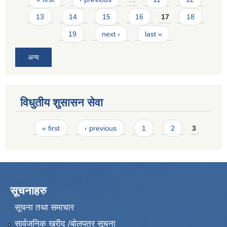
13
14
15
16
17
18
19
next ›
last »
अन्य
विधुतीय शुसासन सेवा
Pages
« first
‹ previous
1
2
3
सूचनाहरु
सूचना तथा समाचार
सार्वजनिक खरीद /बोलपत्र सूचना