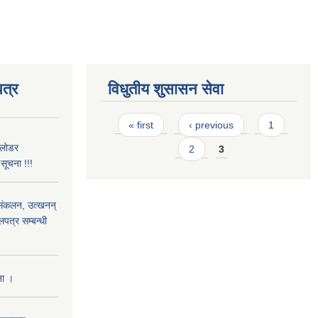
त्र
विधुतीय शुसासन सेवा
Pages
« first
‹ previous
1
 लोडर
2
3
ूचना !!!
) संकलन, उत्खनन्
लपत्र सम्बन्धी
ना ।