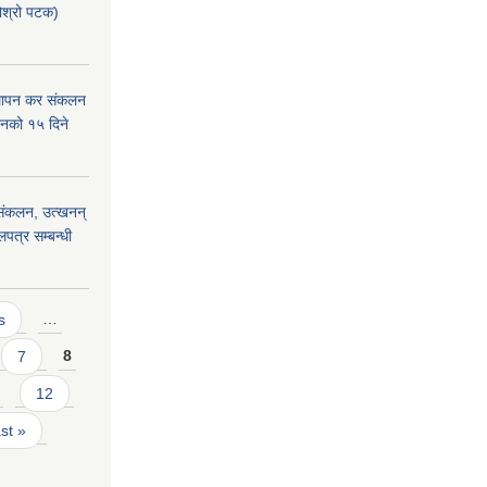
दोश्रो पटक)
्थापन कर संकलन
हानको १५ दिने
) संकलन, उत्खनन्
लपत्र सम्बन्धी
s
…
7
8
12
ast »