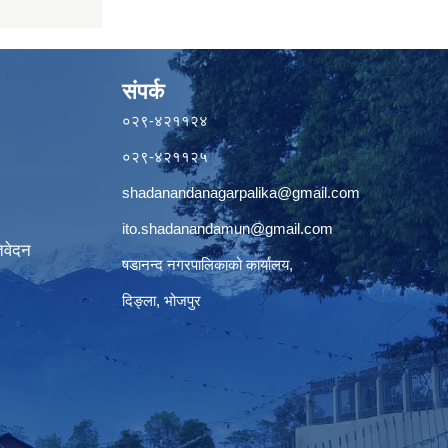
संपर्क
०२९-४२११२४
०२९-४२११२५
shadanandanagarpalika@gmail.com
ito.shadanandamun@gmail.com
िवेदन
षडानन्द नगरपालिकाको कार्यालय,
दिङ्ला, भोजपुर