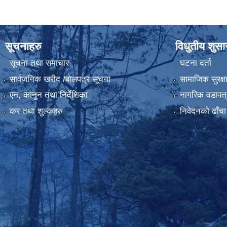
सूचनाहरु
विधुतीय शुस
सूचना तथा समाचार
घटना दर्ता
सार्वजनिक खरीद /बोलपत्र सूचना
सामाजिक सुरक्ष
एन, कानुन तथा निर्देशिका
नागरिक वडापत्
कर तथा शुल्कहरु
निवेदनको ढाँचा