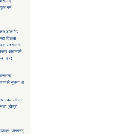
 मसलन्द
ृत गर्ने
सतल ढाँडगाँउ
्छा दिङ्ला
सडक स्तरोन्नती
लपत्र आह्वानको
।०७।२९)
 मसलन्द
्हानको सूचना !!!
्थापन कर संकलन
ानको (दोश्रो
) संकलन, उत्खनन्