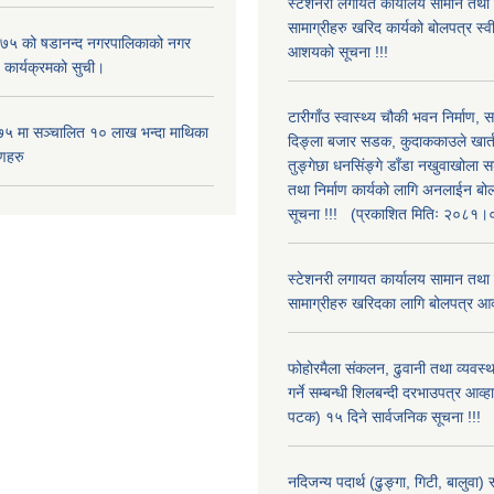
स्टेशनरी लगायत कार्यालय सामान तथा
सामाग्रीहरु खरिद कार्यको बोलपत्र स्वीक
५ को षडानन्द नगरपालिकाको नगर
आशयको सूचना !!!
 कार्यक्रमको सुची।
टारीगाँउ स्वास्थ्य चौकी भवन निर्माण, 
५ मा सञ्चालित १० लाख भन्दा माथिका
दिङ्ला बजार सडक, कुदाककाउले खार्तम
णहरु
तुङ्गेछा धनसिंङ्गे डाँडा नखुवाखोला 
तथा निर्माण कार्यको लागि अनलाईन बो
सूचना !!! (प्रकाशित मितिः २०८१
स्टेशनरी लगायत कार्यालय सामान तथा
सामाग्रीहरु खरिदका लागि बोलपत्र आव
फोहोरमैला संकलन, ढुवानी तथा व्यवस
गर्ने सम्बन्धी शिलबन्दी दरभाउपत्र आव्ह
पटक) १५ दिने सार्वजनिक सूचना !!!
नदिजन्य पदार्थ (ढुङ्गा, गिटी, बालुवा