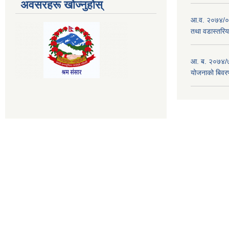
अवसरहरू खोज्नुहोस्
आ.व. २०७४/०७
तथा वडास्तरिय
आ. ब. २०७४/७
योजनाको बिवर