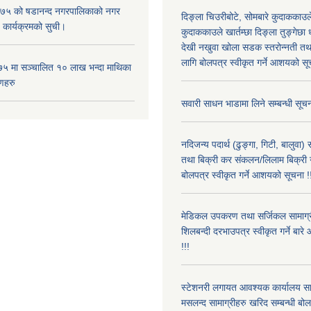
५ को षडानन्द नगरपालिकाको नगर
दिङ्ला चिउरीबोटे, सोमबारे कुदाकका
 कार्यक्रमको सुची।
कुदाककाउले खार्तम्छा दिङ्ला तुङ्गेछा 
देखी नखुवा खोला सडक स्तरोन्नती तथा 
लागि बोलपत्र स्वीकृत गर्ने आशयको सू
५ मा सञ्चालित १० लाख भन्दा माथिका
णहरु
सवारी साधन भाडामा लिने सम्बन्धी सूचन
नदिजन्य पदार्थ (ढुङ्गा, गिटी, बालुवा
तथा बिक्री कर संकलन/लिलाम बिक्री गर्
बोलपत्र स्वीकृत गर्ने आशयको सूचना !
मेडिकल उपकरण तथा सर्जिकल सामाग्री
शिलबन्दी दरभाउपत्र स्वीकृत गर्ने बा
!!!
स्टेशनरी लगायत आवश्यक कार्यालय स
मसलन्द सामाग्रीहरु खरिद सम्बन्धी बो