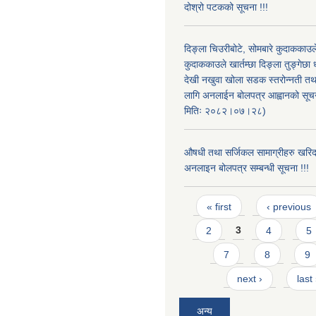
दोश्रो पटकको सूचना !!!
दिङ्ला चिउरीबोटे, सोमबारे कुदाकका
कुदाककाउले खार्तम्छा दिङ्ला तुङ्गेछा 
देखी नखुवा खोला सडक स्तरोन्नती तथा 
लागि अनलाईन बोलपत्र आह्वानको सूचन
मितिः २०८२।०७।२८)
औषधी तथा सर्जिकल सामाग्रीहरु खरि
अनलाइन बोलपत्र सम्बन्धी सूचना !!!
Pages
« first
‹ previous
2
3
4
5
7
8
9
next ›
last
अन्य