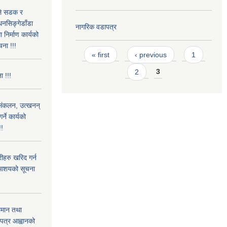
उले सडक र
धनसिङ्गेडाँडा
नागरिक वडापत्र
निर्माण कार्यको
चना !!!
Pages
« first
‹ previous
1
2
3
ा !!!
) संकलन, उत्खनन्
ने कार्यको
!!
हरु खरिद गर्न
रे आशयको सूचना
ामान तथा
लपत्र आह्वानको