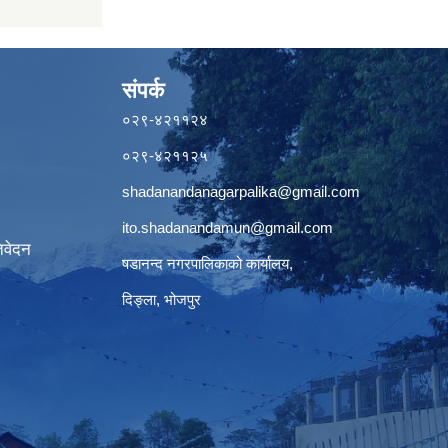
संपर्क
०२९-४२११२४
०२९-४२११२५
shadanandanagarpalika@gmail.com
ito.shadanandamun@gmail.com
िवेदन
षडानन्द नगरपालिकाको कार्यालय,
दिङ्ला, भोजपुर