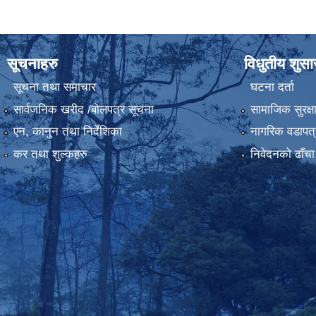
सूचनाहरु
विधुतीय शुस
सूचना तथा समाचार
घटना दर्ता
सार्वजनिक खरीद /बोलपत्र सूचना
सामाजिक सुरक्ष
एन, कानुन तथा निर्देशिका
नागरिक वडापत्
कर तथा शुल्कहरु
निवेदनको ढाँचा