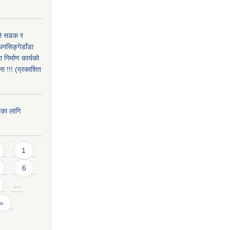
उले सडक र
धनसिङ्गेडाँडा
निर्माण कार्यको
ा !!! (प्रकाशित
दका लागि
1
6
…
 »