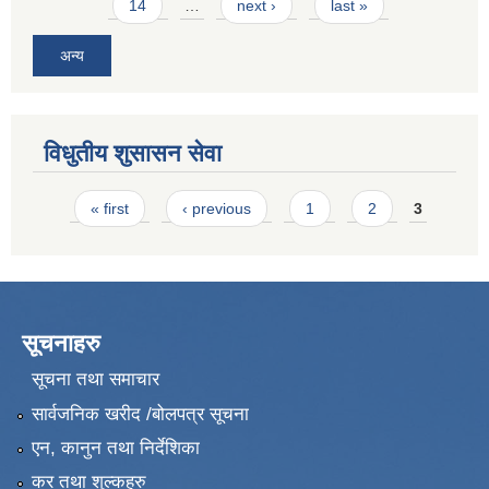
14
…
next ›
last »
अन्य
विधुतीय शुसासन सेवा
Pages
« first
‹ previous
1
2
3
सूचनाहरु
सूचना तथा समाचार
सार्वजनिक खरीद /बोलपत्र सूचना
एन, कानुन तथा निर्देशिका
कर तथा शुल्कहरु