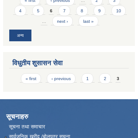
Pages
« first
‹ previous
…
2
3
4
5
6
7
8
9
10
…
next ›
last »
अन्य
विधुतीय शुसासन सेवा
Pages
« first
‹ previous
1
2
3
सूचनाहरु
सूचना तथा समाचार
सार्वजनिक खरीद /बोलपत्र सूचना