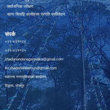
सार्वजनिक परीक्षण
साना सिचाँई कार्यक्रम प्रगति प्रतिवेदन
संपर्क
०२९-४२११२४
०२९-४२११२५
shadanandanagarpalika@gmail.com
ito.shadanandamun@gmail.com
षडानन्द नगरपालिकाको कार्यालय,
दिङ्ला, भोजपुर