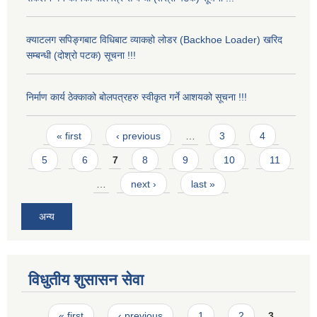
क्याटलग सपिङ्गबाट विधिबाट व्याकहो लोडर (Backhoe Loader) खरिद
सम्बन्धी (दोश्रो पटक) सूचना !!!
निर्माण कार्य ठेक्काको बोलपत्रहरु स्वीकृत गर्ने आशयको सूचना !!!
Pages
« first
‹ previous
…
3
4
5
6
7
8
9
10
11
…
next ›
last »
अन्य
विधुतीय शुसासन सेवा
Pages
« first
‹ previous
1
2
3