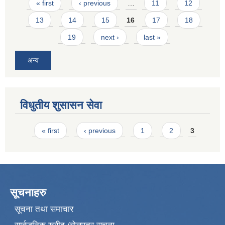
Pages
« first
‹ previous
…
11
12
13
14
15
16
17
18
19
next ›
last »
अन्य
विधुतीय शुसासन सेवा
Pages
« first
‹ previous
1
2
3
सूचनाहरु
सूचना तथा समाचार