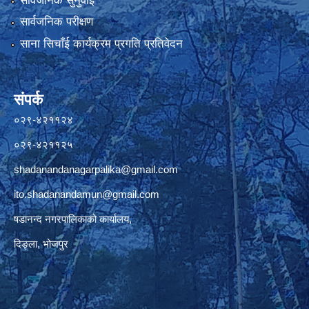
सार्वजनिक सुनुवाई
सार्वजनिक परीक्षण
साना सिचाँई कार्यक्रम प्रगति प्रतिवेदन
संपर्क
०२९-४२११२४
०२९-४२११२५
shadanandanagarpalika@gmail.com
ito.shadanandamun@gmail.com
षडानन्द नगरपालिकाको कार्यालय,
दिङ्ला, भोजपुर