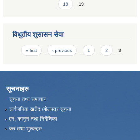
18
19
विधुतीय शुसासन सेवा
Pages
« first
‹ previous
1
2
3
सूचनाहरु
सूचना तथा समाचार
सार्वजनिक खरीद /बोलपत्र सूचना
एन, कानुन तथा निर्देशिका
कर तथा शुल्कहरु