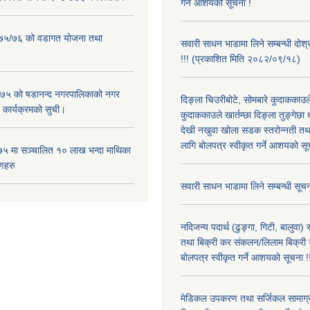
गर्ने आशयको सूचना !
२०७५/७६ को वडागत योजना तथा
सवारी साधन भाडामा लिने सम्बन्धी दोश
!!! (प्रकाशित मिति २०८२/०९/१८)
५ को षडानन्द नगरपालिकाको नगर
दिङ्ला चिउरीबोटे, सोमबारे कुदाकका
 कार्यक्रमको सुची।
कुदाककाउले खार्तम्छा दिङ्ला तुङ्गेछा 
देखी नखुवा खोला सडक स्तरोन्नती तथा 
लागि बोलपत्र स्वीकृत गर्ने आशयको सू
५ मा सञ्चालित १० लाख भन्दा माथिका
णहरु
सवारी साधन भाडामा लिने सम्बन्धी सूचन
नदिजन्य पदार्थ (ढुङ्गा, गिटी, बालुवा
तथा बिक्री कर संकलन/लिलाम बिक्री गर्
बोलपत्र स्वीकृत गर्ने आशयको सूचना !
मेडिकल उपकरण तथा सर्जिकल सामाग्री