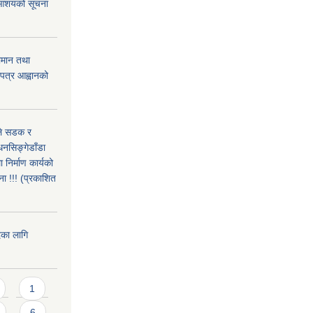
रे आशयको सूचना
ामान तथा
लपत्र आह्वानको
उले सडक र
धनसिङ्गेडाँडा
निर्माण कार्यको
ा !!! (प्रकाशित
दका लागि
1
6