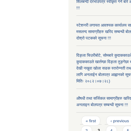
शिलबन्दी दरभाउपत्र स्वीकृत गर्ने बा
!!!
स्टेशनरी लगायत आवश्यक कार्यालय स
मसलन्द सामाग्रीहरु खरिद सम्बन्धी बो
दोश्रो पटकको सूचना !!!
दिङ्ला चिउरीबोटे, सोमबारे कुदाकका
कुदाककाउले खार्तम्छा दिङ्ला तुङ्गेछा 
देखी नखुवा खोला सडक स्तरोन्नती तथा 
लागि अनलाईन बोलपत्र आह्वानको सूचन
मितिः २०८२।०७।२८)
औषधी तथा सर्जिकल सामाग्रीहरु खरि
अनलाइन बोलपत्र सम्बन्धी सूचना !!!
Pages
« first
‹ previous
2
3
4
5