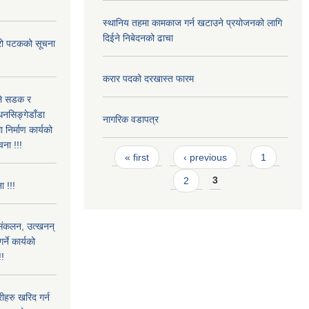
स्थानिय तहमा कामकाज गर्न खटाउने प्रयोजनको लागि
दिईने निबेदनको ढाचा
्रो पटकको सूचना
करार पदको दरखास्त फारम
उले सडक र
धनसिङ्गेडाँडा
नागरिक वडापत्र
निर्माण कार्यको
चना !!!
Pages
« first
‹ previous
1
2
3
ा !!!
) संकलन, उत्खनन्
ने कार्यको
!!
हरु खरिद गर्न