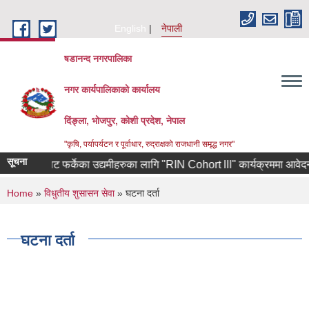
Skip to main content
English
नेपाली
षडानन्द नगरपालिका
नगर कार्यपालिकाको कार्यालय
दिंङ्ला, भोजपुर, कोशी प्रदेश, नेपाल
"कृषि, पर्यापर्यटन र पूर्वाधार, रुद्राक्षको राजधानी समृद्ध नगर"
सूचना
ण कोरियाबाट फर्केका उद्यमीहरुका लागि "RIN Cohort lll" कार्यक्रममा आवेदन पेश ग
You are here
Home
»
विधुतीय शुसासन सेवा
» घटना दर्ता
घटना दर्ता