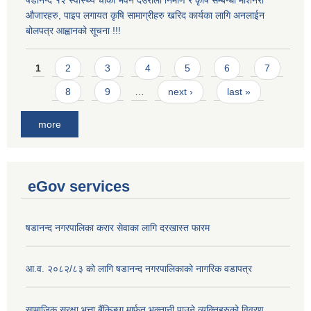
औजारहरु, पाइप लगायत कृषि सामाग्रीहरु खरिद कार्यका लागि अनलाईन
बोलपत्र आह्वानको सूचना !!!
Pages
1
2
3
4
5
6
7
8
9
…
next ›
last »
more
eGov services
षडानन्द नगरपालिका करार सेवाका लागि दरखास्त फारम
आ.व. २०८२/८३ को लागि षडानन्द नगरपालिकाको नागरिक वडापत्र
सामाजिक सुरक्षा भत्ता बैंकिङ्ग मार्फत भुक्तानी पाउने व्यक्तिहरुको विवरण