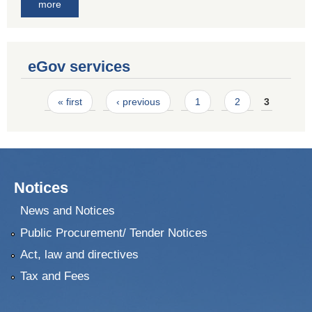
more
eGov services
Pages
« first
‹ previous
1
2
3
Notices
News and Notices
Public Procurement/ Tender Notices
Act, law and directives
Tax and Fees