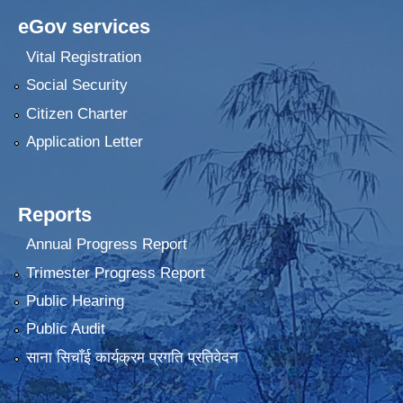
eGov services
Vital Registration
Social Security
Citizen Charter
Application Letter
Reports
Annual Progress Report
Trimester Progress Report
Public Hearing
Public Audit
साना सिचाँई कार्यक्रम प्रगति प्रतिवेदन