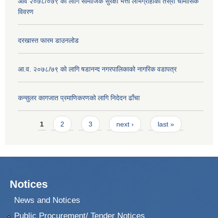
आव २०७८/०७९ को लागि सामाजिक सुरक्षा भत्ता लाभग्राहीको तेस्रो चौमासिक
विवरण
दरखास्त फारम डाउनलोड
आ.व. २०७८/७९ को लागि षडानन्द नगरपालिकाको नागरिक वडापत्र
कन्सुलर कागजात प्रमाणिकरणको लागि निदेदन ढाँचा
Pages
1
2
3
next ›
last »
Notices
News and Notices
Public Procurement/ Tender Notices