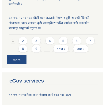
स्तरोन्नती )
षडानन्द १२ स्वास्थ्य चौकी भवन देउराली निर्माण र कृषि सम्बन्धी मेशिनरी
औजारहरु, पाइप लगायत कृषि सामाग्रीहरु खरिद कार्यका लागि अनलाईन
बोलपत्र आह्वानको सूचना !!!
Pages
1
2
3
4
5
6
7
8
9
…
next ›
last »
more
eGov services
षडानन्द नगरपालिका करार सेवाका लागि दरखास्त फारम