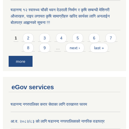
षडानन्द १२ स्वास्थ्य चौकी भवन देउराली निर्माण र कृषि सम्बन्धी मेशिनरी
औजारहरु, पाइप लगायत कृषि सामाग्रीहरु खरिद कार्यका लागि अनलाईन
बोलपत्र आह्वानको सूचना !!!
Pages
1
2
3
4
5
6
7
8
9
…
next ›
last »
more
eGov services
षडानन्द नगरपालिका करार सेवाका लागि दरखास्त फारम
आ.व. २०८२/८३ को लागि षडानन्द नगरपालिकाको नागरिक वडापत्र