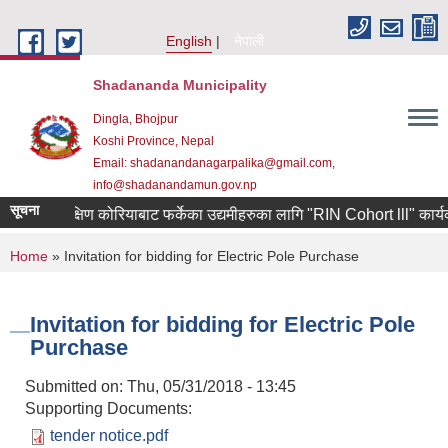
Skip to main content
English
नेपाली
Shadananda Municipality
Dingla, Bhojpur
Koshi Province, Nepal
Email: shadanandanagarpalika@gmail.com,
info@shadanandamun.gov.np
सूचना
दक्षिण कोरियाबाट फर्केका उद्यमीहरुका लागि "RIN Cohort lll" कार्यक्रममा
You are here
Home
» Invitation for bidding for Electric Pole Purchase
Invitation for bidding for Electric Pole
Purchase
Submitted on:
Thu, 05/31/2018 - 13:45
Supporting Documents:
tender notice.pdf