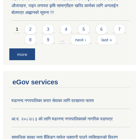
औजारहरु, पाइप लगायत कृषि सामाग्रीहरु खरिद कार्यका लागि अनलाईन
बोलपत्र आह्वानको सूचना !!!
Pages
1
2
3
4
5
6
7
8
9
…
next ›
last »
more
eGov services
षडानन्द नगरपालिका करार सेवाका लागि दरखास्त फारम
आ.व. २०८२/८३ को लागि षडानन्द नगरपालिकाको नागरिक वडापत्र
सामाजिक सुरक्षा भत्ता बैंकिङ्ग मार्फत भुक्तानी पाउने व्यक्तिहरुको विवरण