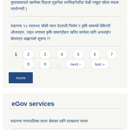
कुदाककाउले खार्तम्छा दिङ्ला तुङ्गेछा धनसिङ्गेडाँडा देखी नखुवा खोला सडक
स्तरोन्नती )
षडानन्द १२ स्वास्थ्य चौकी भवन देउराली निर्माण र कृषि सम्बन्धी मेशिनरी
औजारहरु, पाइप लगायत कृषि सामाग्रीहरु खरिद कार्यका लागि अनलाईन
बोलपत्र आह्वानको सूचना !!!
Pages
1
2
3
4
5
6
7
8
9
…
next ›
last »
more
eGov services
षडानन्द नगरपालिका करार सेवाका लागि दरखास्त फारम