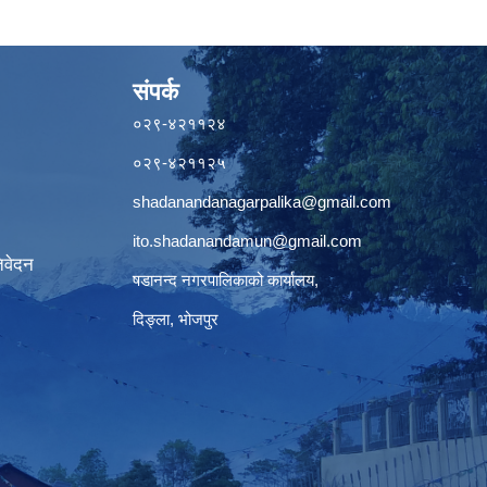
संपर्क
०२९-४२११२४
०२९-४२११२५
shadanandanagarpalika@gmail.com
ito.shadanandamun@gmail.com
िवेदन
षडानन्द नगरपालिकाको कार्यालय,
दिङ्ला, भोजपुर