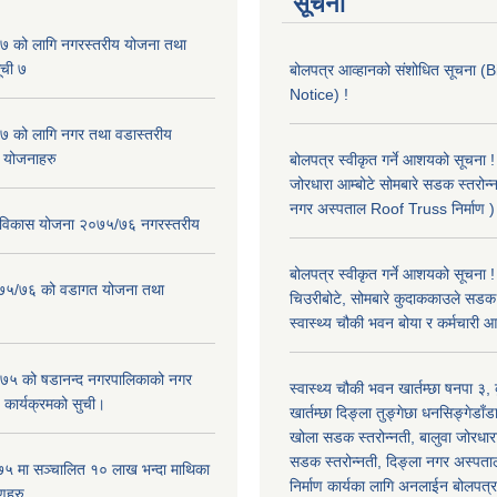
सूचना
 को लागि नगरस्तरीय योजना तथा
ूची ७
बोलपत्र आव्हानको संशोधित सूचना
Notice) !
 को लागि नगर तथा वडास्तरीय
 योजनाहरु
बोलपत्र स्वीकृत गर्ने आशयको सूचना ! 
जोरधारा आम्बोटे सोमबारे सडक स्तरोन्
नगर अस्पताल Roof Truss निर्माण )
ार विकास योजना २०७५/७६ नगरस्तरीय
बोलपत्र स्वीकृत गर्ने आशयको सूचना !
२०७५/७६ को वडागत योजना तथा
चिउरीबोटे, सोमबारे कुदाककाउले सडक 
स्वास्थ्य चौकी भवन बोया र कर्मचारी
५ को षडानन्द नगरपालिकाको नगर
स्वास्थ्य चौकी भवन खार्तम्छा षनपा ३
 कार्यक्रमको सुची।
खार्तम्छा दिङ्ला तुङ्गेछा धनसिङ्गेडाँड
खोला सडक स्तरोन्नती, बालुवा जोरधारा
सडक स्तरोन्नती, दिङ्ला नगर अस्प
५ मा सञ्चालित १० लाख भन्दा माथिका
निर्माण कार्यका लागि अनलाईन बोलपत्
णहरु