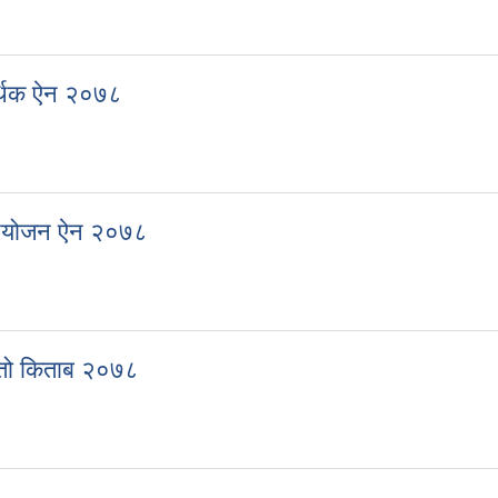
 विनियोजन ऐन २०७९
्थिक ऐन २०७८
र्थिक ऐन २०७८
नियोजन ऐन २०७८
विनियोजन ऐन २०७८
ातो किताब २०७८
रातो किताब २०७८