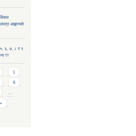
्जिकल
लपत्र आह्वानको
५, ६, ७, ८ र ९
चना !!!
1
6
…
 »