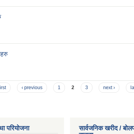
ु
हरु
महरु
्रमहरु
irst
‹ previous
1
2
3
next ›
l
था परियोजना
सार्वजनिक खरीद / बोलप