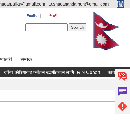
nagarpalika@gmail.com, ito.shadanandamun@gmail.com
English
नेपाली
Search form
Search
ग्यालरी
सम्पर्क
िण कोरियाबाट फर्केका उद्यमीहरुका लागि "RIN Cohort lll" कार्यक्रममा आवेदन पेश 