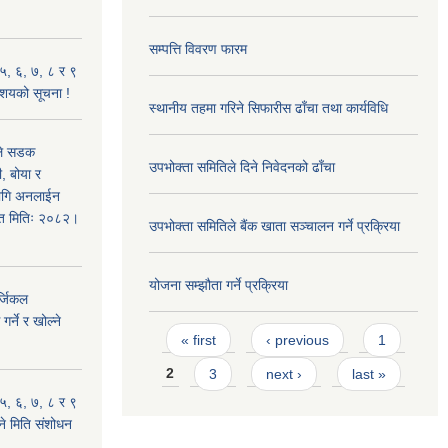
सम्पत्ति विवरण फारम
५, ६, ७, ८ र ९
 आशयको सूचना !
स्थानीय तहमा गरिने सिफारीस ढाँचा तथा कार्यविधि
उले सडक
उपभोक्ता समितिले दिने निवेदनको ढाँचा
ी, बोया र
लागि अनलाईन
शित मितिः २०८२।
उपभोक्ता समितिले बैंक खाता सञ्चालन गर्ने प्रक्रिया
योजना सम्झौता गर्ने प्रक्रिया
्जिकल
र्ने र खोल्ने
Pages
« first
‹ previous
1
2
3
next ›
last »
५, ६, ७, ८ र ९
ल्ने मिति संशोधन