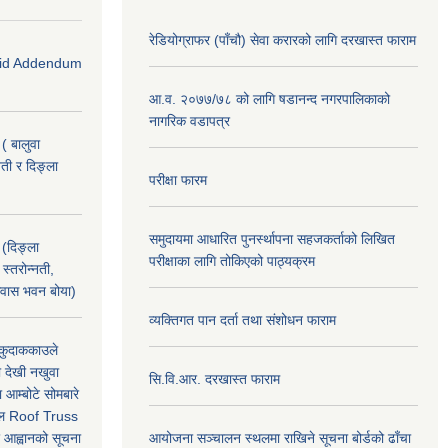
रेडियोग्राफर (पाँचौ) सेवा करारको लागि दरखास्त फाराम
 (Bid Addendum
आ.व. २०७७/७८ को लागि षडानन्द नगरपालिकाको
नागरिक वडापत्र
( बालुवा
नती र दिङ्ला
परीक्षा फारम
समुदायमा आधारित पुनर्स्थापना सहजकर्ताको लिखित
 (दिङ्ला
परीक्षाका लागि तोकिएको पाठ्यक्रम
स्तरोन्नती,
 आवास भवन बोया)
व्यक्तिगत पान दर्ता तथा संशोधन फाराम
, कुदाककाउले
ा देखी नखुवा
सि.वि.आर. दरखास्त फाराम
 आम्बोटे सोमबारे
ताल Roof Truss
र आह्वानको सूचना
आयोजना सञ्चालन स्थलमा राखिने सूचना बोर्डको ढाँचा