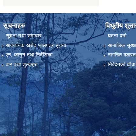
सूचनाहरु
विधुतीय शुस
सूचना तथा समाचार
घटना दर्ता
सार्वजनिक खरीद /बोलपत्र सूचना
सामाजिक सुरक्ष
एन, कानुन तथा निर्देशिका
नागरिक वडापत्
कर तथा शुल्कहरु
निवेदनको ढाँचा