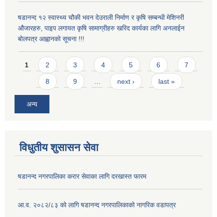
षडानन्द १२ स्वास्थ्य चौकी भवन देउराली निर्माण र कृषि सम्बन्धी मेशिनरी
औजारहरु, पाइप लगायत कृषि सामाग्रीहरु खरिद कार्यका लागि अनलाईन
बोलपत्र आह्वानको सूचना !!!
Pages
1
2
3
4
5
6
7
8
9
…
next ›
last »
अन्य
विधुतीय शुसासन सेवा
षडानन्द नगरपालिका करार सेवाका लागि दरखास्त फारम
आ.व. २०८२/८३ को लागि षडानन्द नगरपालिकाको नागरिक वडापत्र