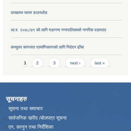
दरखास्त फारम डाउनलोड
आ.व. २०७८/७९ को लागि षडानन्द नगरपालिकाको नागरिक वडापत्र
कन्सुलर कागजात प्रमाणिकरणको लागि निदेदन ढाँचा
Pages
1
2
3
next ›
last »
सूचनाहरु
सूचना तथा समाचार
सार्वजनिक खरीद /बोलपत्र सूचना
एन, कानुन तथा निर्देशिका