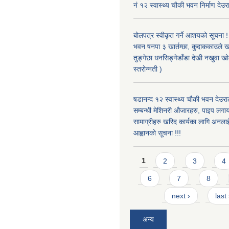
नं १२ स्वास्थ्य चौकी भवन निर्माण देउर
बोलपत्र स्वीकृत गर्ने आशयको सूचना ! 
भवन षनपा ३ खार्तम्छा, कुदाककाउले खार
तुङ्गेछा धनसिङ्गेडाँडा देखी नखुवा 
स्तरोन्नती )
षडानन्द १२ स्वास्थ्य चौकी भवन देउराल
सम्बन्धी मेशिनरी औजारहरु, पाइप लगा
सामाग्रीहरु खरिद कार्यका लागि अनला
आह्वानको सूचना !!!
Pages
1
2
3
4
6
7
8
next ›
last
अन्य