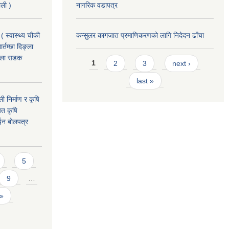
ाली )
नागरिक वडापत्र
( स्वास्थ्य चौकी
कन्सुलर कागजात प्रमाणिकरणको लागि निदेदन ढाँचा
्तम्छा दिङ्ला
खोला सडक
Pages
1
2
3
next ›
last »
ी निर्माण र कृषि
यत कृषि
ईन बोलपत्र
5
9
…
 »