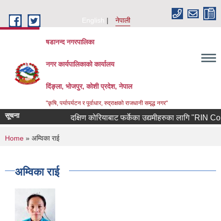
Skip to main content
English
नेपाली
षडानन्द नगरपालिका
नगर कार्यपालिकाको कार्यालय
दिंङ्ला, भोजपुर, कोशी प्रदेश, नेपाल
"कृषि, पर्यापर्यटन र पूर्वाधार, रुद्राक्षको राजधानी समृद्ध नगर"
सूचना
दक्षिण कोरियाबाट फर्केका उद्यमीहरुका लागि "RIN Cohort ll
You are here
Home
» अम्विका राई
अम्विका राई