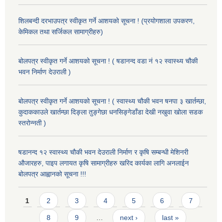
शिलबन्दी दरभाउपत्र स्वीकृत गर्ने आशयको सूचना ! (प्रयोगशाला उपकरण,
केमिकल तथा सर्जिकल सामाग्रीहरु)
बोलपत्र स्वीकृत गर्ने आशयको सूचना ! ( षडानन्द वडा नं १२ स्वास्थ्य चौकी
भवन निर्माण देउराली )
बोलपत्र स्वीकृत गर्ने आशयको सूचना ! ( स्वास्थ्य चौकी भवन षनपा ३ खार्तम्छा,
कुदाककाउले खार्तम्छा दिङ्ला तुङ्गेछा धनसिङ्गेडाँडा देखी नखुवा खोला सडक
स्तरोन्नती )
षडानन्द १२ स्वास्थ्य चौकी भवन देउराली निर्माण र कृषि सम्बन्धी मेशिनरी
औजारहरु, पाइप लगायत कृषि सामाग्रीहरु खरिद कार्यका लागि अनलाईन
बोलपत्र आह्वानको सूचना !!!
Pages
1
2
3
4
5
6
7
8
9
…
next ›
last »