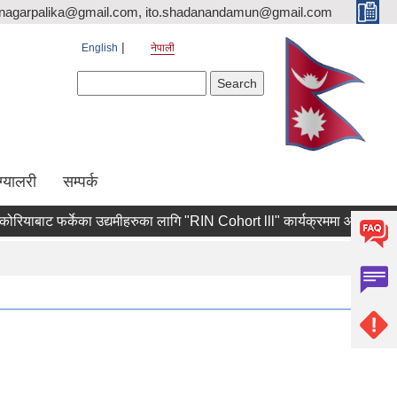
nagarpalika@gmail.com, ito.shadanandamun@gmail.com
English
नेपाली
Search form
Search
ग्यालरी
सम्पर्क
याबाट फर्केका उद्यमीहरुका लागि "RIN Cohort lll" कार्यक्रममा आवेदन पेश गर्ने स