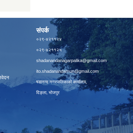
संपर्क
०२९-४२११२४
०२९-४२११२५
shadanandanagarpalika@gmail.com
ito.shadanandamun@gmail.com
िवेदन
षडानन्द नगरपालिकाको कार्यालय,
दिङ्ला, भोजपुर