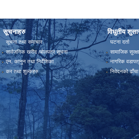
सूचनाहरु
विधुतीय शुस
सूचना तथा समाचार
घटना दर्ता
सार्वजनिक खरीद /बोलपत्र सूचना
सामाजिक सुरक्ष
एन, कानुन तथा निर्देशिका
नागरिक वडापत्
कर तथा शुल्कहरु
निवेदनको ढाँचा