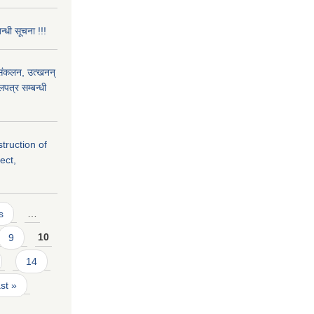
न्धी सूचना !!!
) संकलन, उत्खनन्
लपत्र सम्बन्धी
struction of
ect,
s
…
9
10
14
ast »