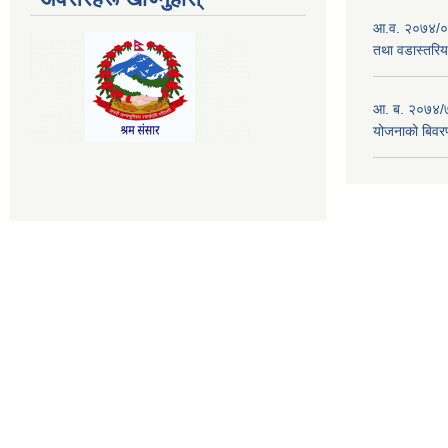
आ.व. २०७४/०७
तथा वडास्तरिय
आ. ब. २०७४/७
योजनाको बिवर