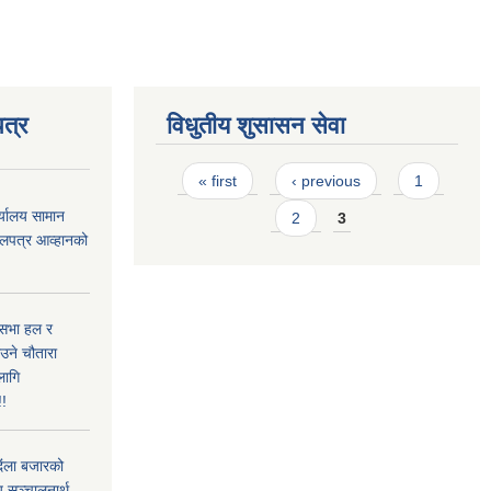
त्र
विधुतीय शुसासन सेवा
Pages
« first
‹ previous
1
्यालय सामान
2
3
ोलपत्र आव्हानको
 सभा हल र
ाउने चौतारा
लागि
!!
िंला बजारको
 सञ्चालनार्थ