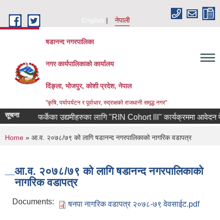
Skip to main content
English
नेपाली
षडानन्द नगरपालिका
नगर कार्यपालिकाको कार्यालय
दिंङ्ला, भोजपुर, कोशी प्रदेश, नेपाल
"कृषि, पर्यापर्यटन र पूर्वाधार, रुद्राक्षको राजधानी समृद्ध नगर"
सूचना
कोरियाबाट फर्केका उद्यमीहरुका लागि "RIN Cohort lll" कार्यक्रममा आवेदन पेश गर्
You are here
Home
» आ.व. २०७८/७९ को लागि षडानन्द नगरपालिकाको नागरिक वडापत्र
आ.व. २०७८/७९ को लागि षडानन्द नगरपालिकाको
नागरिक वडापत्र
Documents:
षनपा नागरिक वडापत्र २०७८-७९ वेवसाईट.pdf