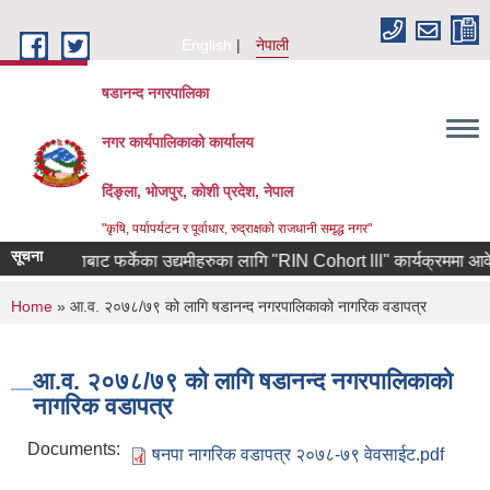
Skip to main content
English
नेपाली
षडानन्द नगरपालिका
नगर कार्यपालिकाको कार्यालय
दिंङ्ला, भोजपुर, कोशी प्रदेश, नेपाल
"कृषि, पर्यापर्यटन र पूर्वाधार, रुद्राक्षको राजधानी समृद्ध नगर"
सूचना
्षिण कोरियाबाट फर्केका उद्यमीहरुका लागि "RIN Cohort lll" कार्यक्रममा आवेदन पे
You are here
Home
» आ.व. २०७८/७९ को लागि षडानन्द नगरपालिकाको नागरिक वडापत्र
आ.व. २०७८/७९ को लागि षडानन्द नगरपालिकाको
नागरिक वडापत्र
Documents:
षनपा नागरिक वडापत्र २०७८-७९ वेवसाईट.pdf