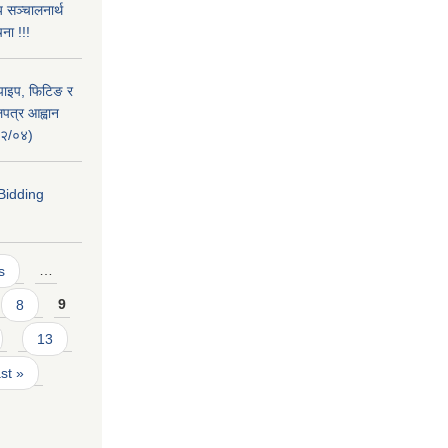
 सञ्चालनार्थ
ना !!!
पाइप, फिटिङ र
लपत्र आह्वान
१२/०४)
Bidding
s
…
8
9
13
ast »