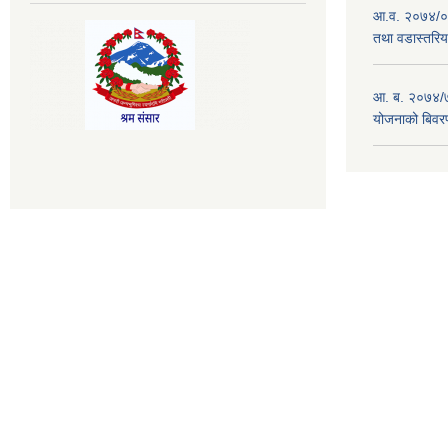
आ.व. २०७४/०७
तथा वडास्तरिय
आ. ब. २०७४/७
योजनाको बिवर