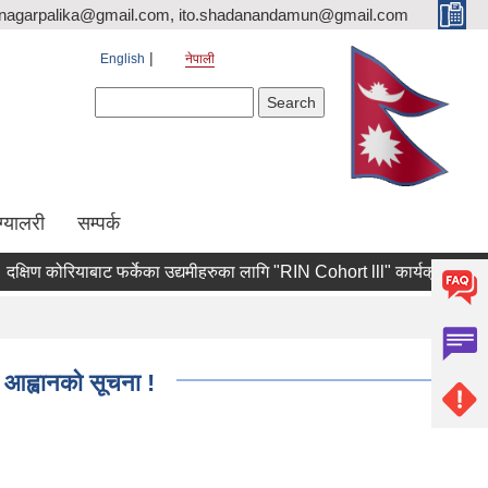
nagarpalika@gmail.com, ito.shadanandamun@gmail.com
English
नेपाली
Search form
Search
ग्यालरी
सम्पर्क
िण कोरियाबाट फर्केका उद्यमीहरुका लागि "RIN Cohort lll" कार्यक्रममा आवेदन पेश ग
 आह्वानको सूचना !