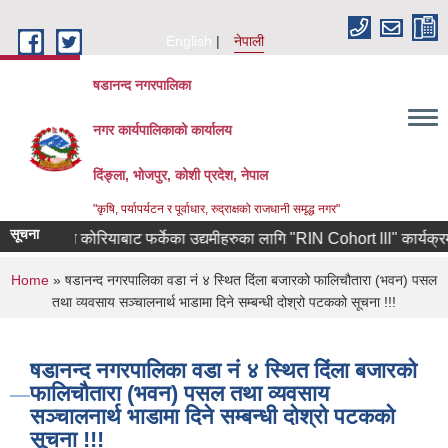
Skip to main content
English
नेपाली
षडानन्द नगरपालिका
नगर कार्यपालिकाको कार्यालय
दिंङ्ला, भोजपुर, कोशी प्रदेश, नेपाल
"कृषि, पर्यापर्यटन र पूर्वाधार, रुद्राक्षको राजधानी समृद्ध नगर"
सूचना
दक्षिण कोरियाबाट फर्केका उद्यमीहरुका लागि "RIN Cohort lll" कार्यक्रममा आवे
You are here
Home
» षडानन्द नगरपालिका वडा नं ४ स्थित दिंला बजारको फालिचौतारा (भवन) पसल
तथा व्यवसाय सञ्चालनार्थ भाडामा दिने सम्बन्धी दोश्रो पटकको सूचना !!!
षडानन्द नगरपालिका वडा नं ४ स्थित दिंला बजारको
फालिचौतारा (भवन) पसल तथा व्यवसाय
सञ्चालनार्थ भाडामा दिने सम्बन्धी दोश्रो पटकको
सूचना !!!