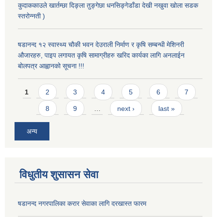
कुदाककाउले खार्तम्छा दिङ्ला तुङ्गेछा धनसिङ्गेडाँडा देखी नखुवा खोला सडक
स्तरोन्नती )
षडानन्द १२ स्वास्थ्य चौकी भवन देउराली निर्माण र कृषि सम्बन्धी मेशिनरी
औजारहरु, पाइप लगायत कृषि सामाग्रीहरु खरिद कार्यका लागि अनलाईन
बोलपत्र आह्वानको सूचना !!!
Pages
1
2
3
4
5
6
7
8
9
…
next ›
last »
अन्य
विधुतीय शुसासन सेवा
षडानन्द नगरपालिका करार सेवाका लागि दरखास्त फारम