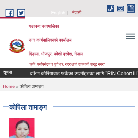
Skip to main content
English
नेपाली
षडानन्द नगरपालिका
नगर कार्यपालिकाको कार्यालय
दिंङ्ला, भोजपुर, कोशी प्रदेश, नेपाल
"कृषि, पर्यापर्यटन र पूर्वाधार, रुद्राक्षको राजधानी समृद्ध नगर"
सूचना
दक्षिण कोरियाबाट फर्केका उद्यमीहरुका लागि "RIN Cohort lll" कार्य
You are here
Home
» कोपिला तामाङ्ग
कोपिला तामाङ्ग