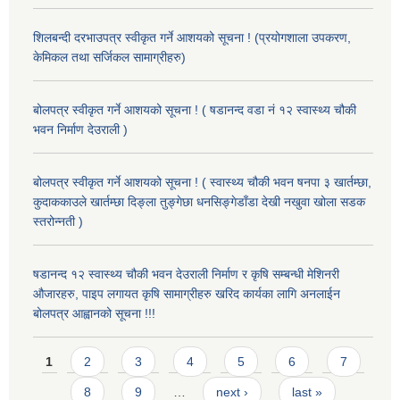
शिलबन्दी दरभाउपत्र स्वीकृत गर्ने आशयको सूचना ! (प्रयोगशाला उपकरण,
केमिकल तथा सर्जिकल सामाग्रीहरु)
बोलपत्र स्वीकृत गर्ने आशयको सूचना ! ( षडानन्द वडा नं १२ स्वास्थ्य चौकी
भवन निर्माण देउराली )
बोलपत्र स्वीकृत गर्ने आशयको सूचना ! ( स्वास्थ्य चौकी भवन षनपा ३ खार्तम्छा,
कुदाककाउले खार्तम्छा दिङ्ला तुङ्गेछा धनसिङ्गेडाँडा देखी नखुवा खोला सडक
स्तरोन्नती )
षडानन्द १२ स्वास्थ्य चौकी भवन देउराली निर्माण र कृषि सम्बन्धी मेशिनरी
औजारहरु, पाइप लगायत कृषि सामाग्रीहरु खरिद कार्यका लागि अनलाईन
बोलपत्र आह्वानको सूचना !!!
Pages
1
2
3
4
5
6
7
8
9
…
next ›
last »