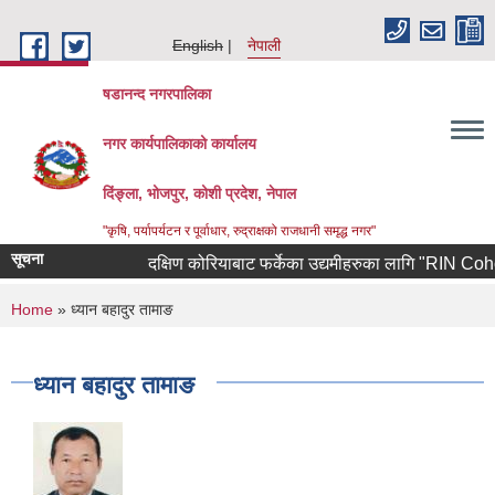
Skip to main content
English
नेपाली
षडानन्द नगरपालिका
नगर कार्यपालिकाको कार्यालय
दिंङ्ला, भोजपुर, कोशी प्रदेश, नेपाल
"कृषि, पर्यापर्यटन र पूर्वाधार, रुद्राक्षको राजधानी समृद्ध नगर"
सूचना
दक्षिण कोरियाबाट फर्केका उद्यमीहरुका लागि "RIN Cohort lll"
You are here
Home
» ध्यान बहादुर तामाङ
ध्यान बहादुर तामाङ